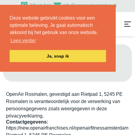
WhatsApp
info@openairrosmalen.nl
Deze website gebruikt cookies voor een
optimale beleving. Je gaat automatisch
akkoord bij het gebruik van onze website.
Lees verder
Ja, snap ik
Privacybeleid
OpenAir Rosmalen, gevestigd aan Rietpad 1, 5245 PE
Rosmalen is verantwoordelijk voor de verwerking van
persoonsgegevens zoals weergegeven in deze
privacyverklaring.
Contactgegevens:
https://new.openairfranchises.nl/openairfitnessamsterdam