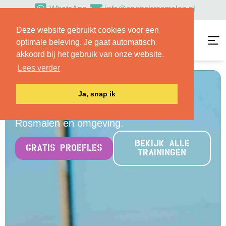
WhatsApp
info@openairrosmalen.nl
Deze website gebruikt cookies voor een
optimale beleving. Je gaat automatisch
akkoord bij het gebruik van onze website.
Lees verder
H.I.I.T.
Ja, snap ik
Outdoor trainingen volgen in
Rosmalen en omgeving.
BEKIJK ALLE
GRATIS PROEFLES
TRAININGEN