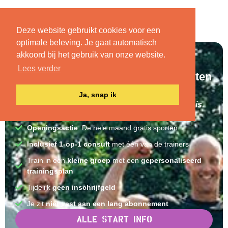
Deze website gebruikt cookies voor een
optimale beleving. Je gaat automatisch
akkoord bij het gebruik van onze website.
NIEUW IN ROSMALEN!
Lees verder
Openingsactie: 1 hele maand sporten
voor €5
Ja, snap ik
Ontdek hoe lekker sporten in de buitenlucht is.
Join the outdoor community.
Openingsactie
: De hele maand gratis sporten
Inclusief 1-op-1 consult
met één van de trainers
Train in een
kleine groep
met een
gepersonaliseerd
trainingsplan
Tijdelijk
geen inschrijfgeld
Je zit
niet vast aan een lang abonnement
Alle start info