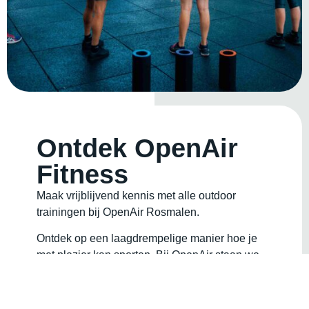
Ontdek OpenAir
Fitness
Maak vrijblijvend kennis met alle outdoor
trainingen bij OpenAir Rosmalen.
Ontdek op een laagdrempelige manier hoe je
met plezier kan sporten. Bij OpenAir staan we
voor een gezellige community zonder oordeel.
Ervaar hoe je gemotiveerd wordt door onze
gecertificeerde trainers en de groep.